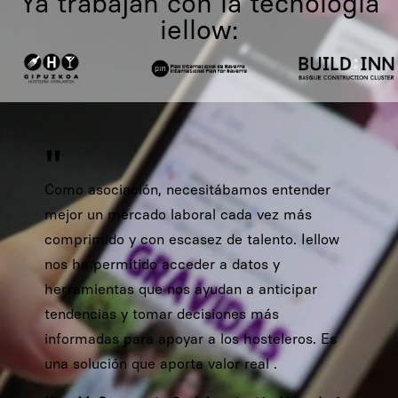
Ya trabajan con la tecnología
iellow:
''
Como asociación, necesitábamos entender
mejor un mercado laboral cada vez más
comprimido y con escasez de talento. Iellow
nos ha permitido acceder a datos y
herramientas que nos ayudan a anticipar
tendencias y tomar decisiones más
informadas para apoyar a los hosteleros. Es
una solución que aporta valor real .