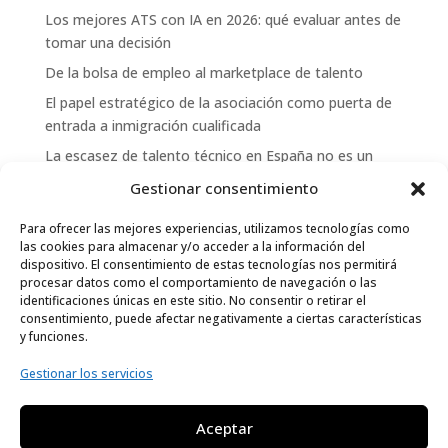
Los mejores ATS con IA en 2026: qué evaluar antes de
tomar una decisión
De la bolsa de empleo al marketplace de talento
El papel estratégico de la asociación como puerta de
entrada a inmigración cualificada
La escasez de talento técnico en España no es un
problema de oferta: es un problema de gestión
Gestionar consentimiento
Comentarios recientes
Para ofrecer las mejores experiencias, utilizamos tecnologías como
las cookies para almacenar y/o acceder a la información del
dispositivo. El consentimiento de estas tecnologías nos permitirá
Un comentarista de WordPress
en
Te presentamos la
procesar datos como el comportamiento de navegación o las
forma más fácil de gestionar prácticas
identificaciones únicas en este sitio. No consentir o retirar el
consentimiento, puede afectar negativamente a ciertas características
y funciones.
Gestionar los servicios
Legal
Aviso Legal
Aceptar
Política de Privacidad